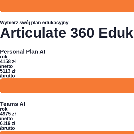
Wybierz swój plan edukacyjny
Articulate 360 Eduk
Personal Plan AI
rok
4158 zł
/netto
5113 zł
/brutto
Teams AI
rok
4975 zł
/netto
6119 zł
/brutto