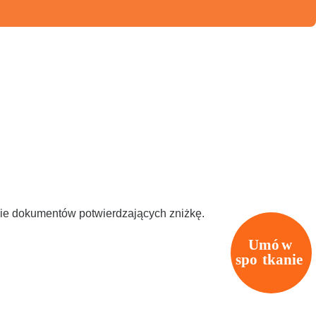
nie dokumentów potwierdzających zniżkę.
Umó
w
spo
t
kanie