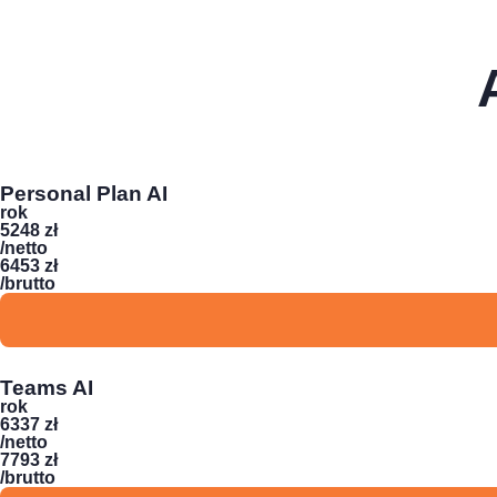
Personal Plan AI
rok
5248 zł
/netto
6453 zł
/brutto
Teams AI
rok
6337 zł
/netto
7793 zł
/brutto