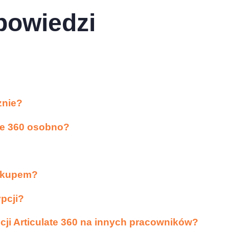
powiedzi
znie?
e 360 ​​osobno?
zakupem?
pcji?
i Articulate 360 ​​na innych pracowników?